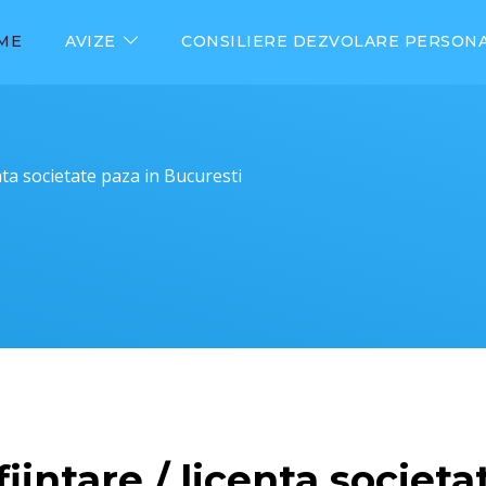
ME
AVIZE
CONSILIERE DEZVOLARE PERSON
enta societate paza in Bucuresti
fiintare / licenta societa