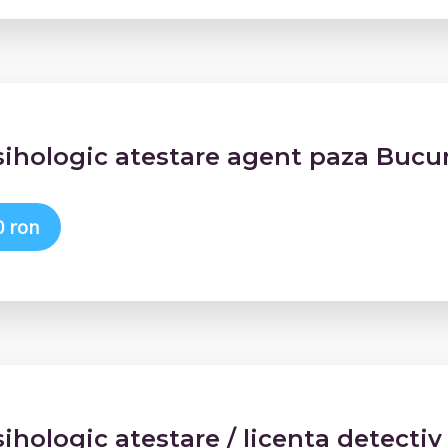
sihologic atestare agent paza Bucur
0 ron
sihologic atestare / licenta detectiv