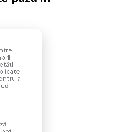
intre
brii
etăți.
plicate
pentru a
mod
ază
e pot