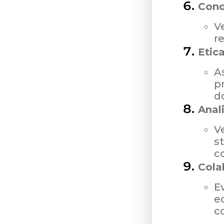
Cond
V
re
Etic
As
p
do
Anali
Ve
st
c
Cola
Ev
e
c