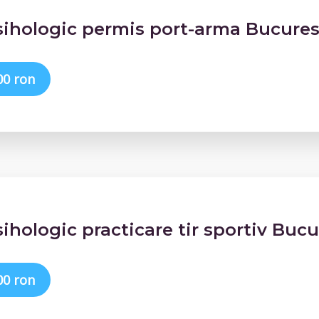
sihologic permis port-arma Bucures
00 ron
sihologic practicare tir sportiv Bucu
00 ron