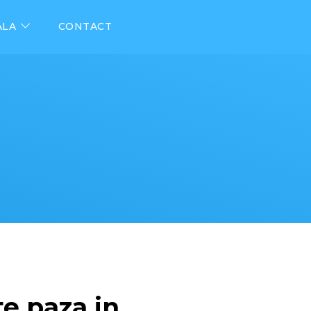
ALA
CONTACT
te paza in