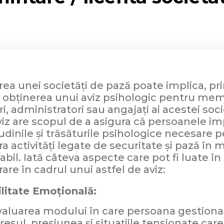
rea unei societăți de pază poate implica, pr
și obținerea unui aviz psihologic pentru mem
i, administratori sau angajați ai acestei soci
iz are scopul de a asigura că persoanele im
udinile și trăsăturile psihologice necesare 
a activități legate de securitate și pază în 
bil. Iată câteva aspecte care pot fi luate în
are în cadrul unui astfel de aviz:
ilitate Emoțională:
valuarea modului în care persoana gestion
resul, presiunea și situațiile tensionate car