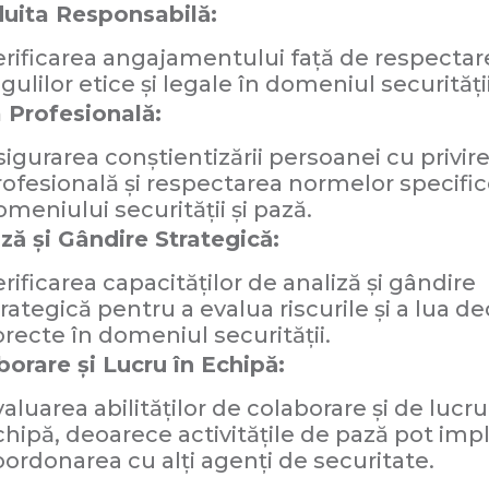
uita Responsabilă:
erificarea angajamentului față de respectar
gulilor etice și legale în domeniul securității
a Profesională:
igurarea conștientizării persoanei cu privire
rofesională și respectarea normelor specifi
meniului securității și pază.
ză și Gândire Strategică:
rificarea capacităților de analiză și gândire
rategică pentru a evalua riscurile și a lua dec
orecte în domeniul securității.
borare și Lucru în Echipă:
aluarea abilităților de colaborare și de lucru
chipă, deoarece activitățile de pază pot impl
oordonarea cu alți agenți de securitate.