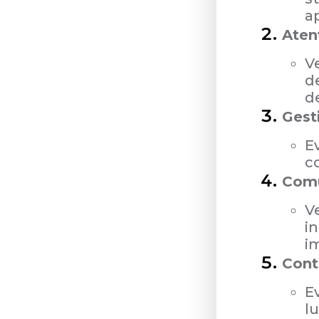
ap
Aten
Ve
d
d
Gest
Ev
co
Comu
V
in
i
Contr
E
lu