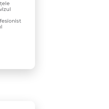
țele
vizul
fesionist
l