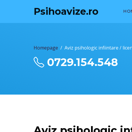
Psihoavize.ro
HO
Homepage
Aviz psihologic infiintare / lic
0729.154.548
Aviz psihologic in