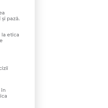
ea
 și pază.
 la etica
ce
izii
 în
ica