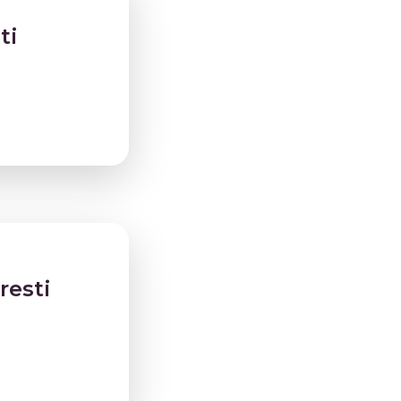
ti
resti