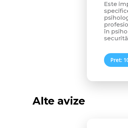
Este imp
specific
psiholog
profesio
în psiho
securităț
Pret: 1
Alte avize