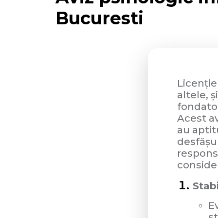
Bucuresti
Licenție
altele, 
fondator
Acest av
au aptit
desfășur
responsa
consider
Stab
E
st