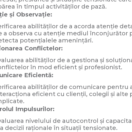
ărea în timpul activităților de pază.
ție și Observație:
rificarea abilităților de a acorda atenție detal
e a observa cu atenție mediul înconjurător 
etecta potențialele amenințări.
ionarea Conflictelor:
aluarea abilităților de a gestiona și soluțion
nflictelor în mod eficient și profesionist.
nicare Eficientă:
erificarea abilităților de comunicare pentru 
teracționa eficient cu clienții, colegii și alte 
mplicate.
olul Impulsurilor:
valuarea nivelului de autocontrol și capacit
a decizii raționale în situații tensionate.