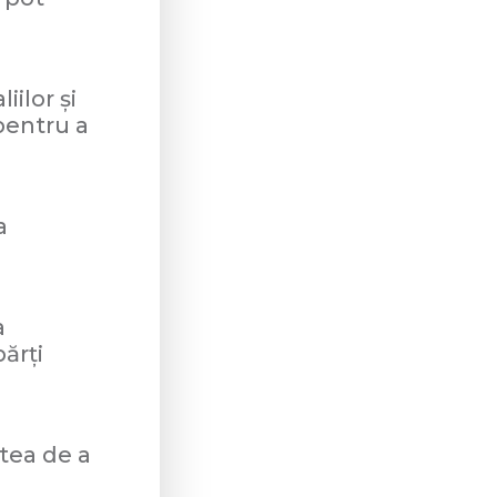
iilor și
pentru a
a
a
părți
atea de a