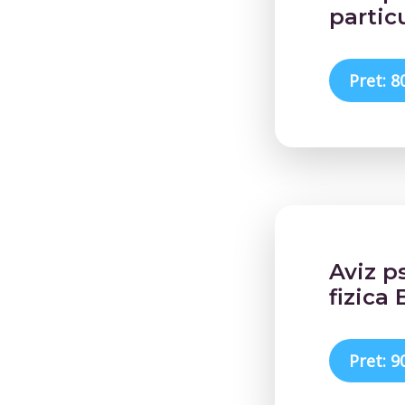
partic
Pret: 8
Aviz p
fizica
Pret: 9