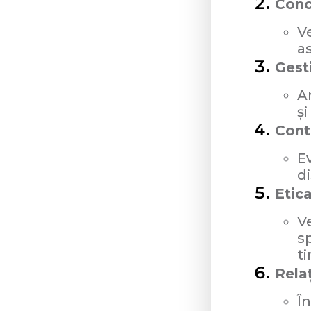
Conc
Ve
as
Gest
A
și
Contr
Ev
di
Etica
Ve
sp
ti
Relaț
În