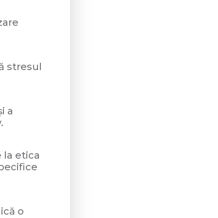
zare
ă stresul
i a
.
 la etica
pecifice
lică o