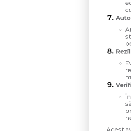
e
c
Auto
An
st
pe
Rezil
Ev
r
m
Verif
În
s
p
n
Acest av