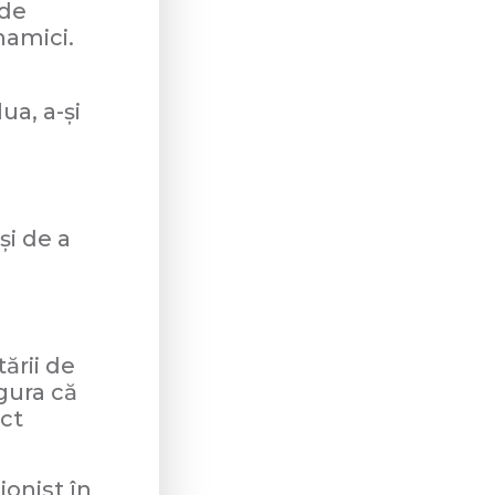
 de
namici.
ua, a-și
și de a
tării de
gura că
act
ionist în