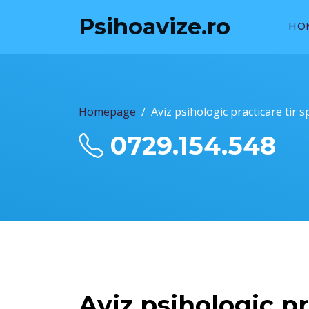
Psihoavize.ro
HO
Homepage
Aviz psihologic practicare tir s
0729.154.548
Aviz psihologic pr