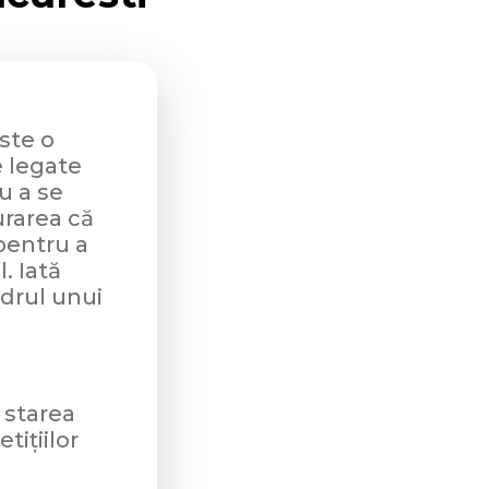
este o
e legate
u a se
urarea că
pentru a
. Iată
adrul unui
 starea
tițiilor