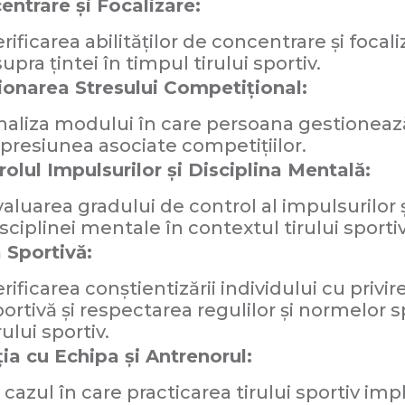
entrare și Focalizare:
rificarea abilităților de concentrare și focali
upra țintei în timpul tirului sportiv.
ionarea Stresului Competițional:
naliza modului în care persoana gestioneaz
 presiunea asociate competițiilor.
olul Impulsurilor și Disciplina Mentală:
aluarea gradului de control al impulsurilor ș
sciplinei mentale în contextul tirului sportiv
 Sportivă:
rificarea conștientizării individului cu privire
ortivă și respectarea regulilor și normelor s
rului sportiv.
ia cu Echipa și Antrenorul:
 cazul în care practicarea tirului sportiv imp