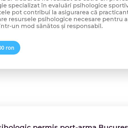
ie specializat în evaluări psihologice sporti
ele pot contribui la asigurarea că practicant
are resursele psihologice necesare pentru 
într-un mod sănătos și responsabil.
00 ron
sihologic permis port-arma Bucures