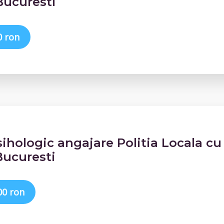
 Bucuresti
0 ron
sihologic angajare Politia Locala cu
ucuresti
00 ron