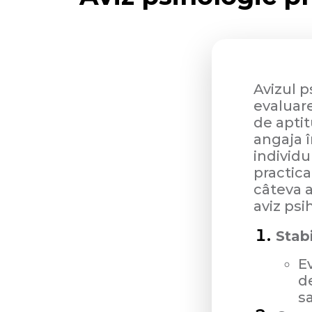
Avizul p
evaluar
de aptit
angaja î
individ
practica
câteva a
aviz psi
Stab
E
de
s