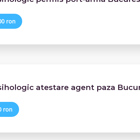
00 ron
sihologic atestare agent paza Bucur
0 ron