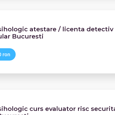
sihologic atestare / licenta detectiv
ular Bucuresti
0 ron
sihologic curs evaluator risc securit