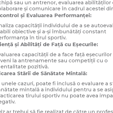
chipă sau un antrenor, evaluarea abilităților
olaborare și comunicare în cadrul acestei di
control și Evaluarea Performanței:
aliza capacității individului de a se autoeval
abili obiective și a-și îmbunătăți constant
rformanța în tirul sportiv.
iență și Abilități de Față cu Eșecurile:
aluarea capacității de a face față eșecurilor 
eveni la antrenamente sau competiții cu o
entalitate pozitivă.
icarea Stării de Sănătate Mintală:
 unele cazuri, poate fi inclusă o evaluare a s
ănătate mintală a individului pentru a se asi
racticarea tirului sportiv nu poate avea imp
egativ.
iz ar trebui să fie realizat de către un profes