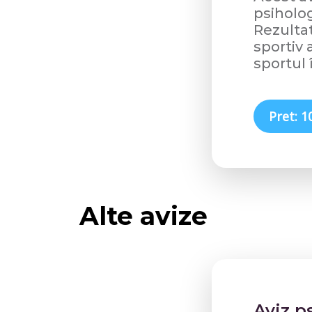
psiholog
Rezultat
sportiv 
sportul 
Pret: 1
Alte avize
Aviz p