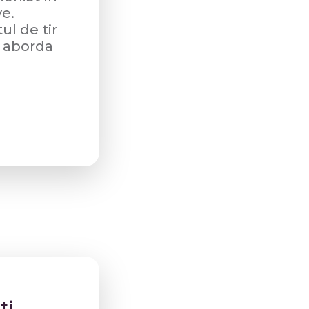
ve.
ul de tir
a aborda
ti