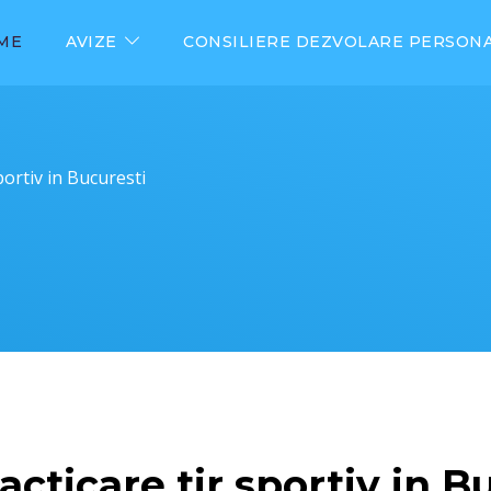
ME
AVIZE
CONSILIERE DEZVOLARE PERSON
portiv in Bucuresti
acticare tir sportiv in B