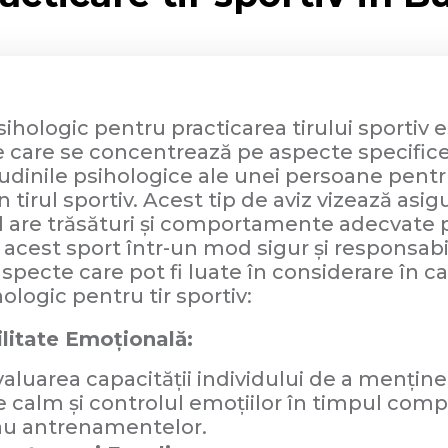
sihologic pentru practicarea tirului sportiv 
e care se concentrează pe aspecte specific
udinile psihologice ale unei persoane pentr
n tirul sportiv. Acest tip de aviz vizează asig
ul are trăsături și comportamente adecvate 
 acest sport într-un mod sigur și responsabil
specte care pot fi luate în considerare în c
hologic pentru tir sportiv:
ilitate Emoțională:
valuarea capacității individului de a menține
 calm și controlul emoțiilor în timpul compe
au antrenamentelor.