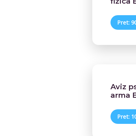
fizica
Pret: 9
Aviz p
arma B
Pret: 1